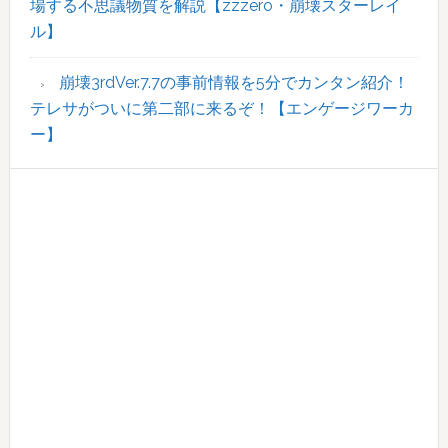
場する不思議物質を解説【zzzero・崩壊スターレイ
ル】
崩壊3rdVer.7.7の事前情報を5分でカンタン紹介！
テレサがついに第二部に来るぞ！【エンゲージワーカ
ー】