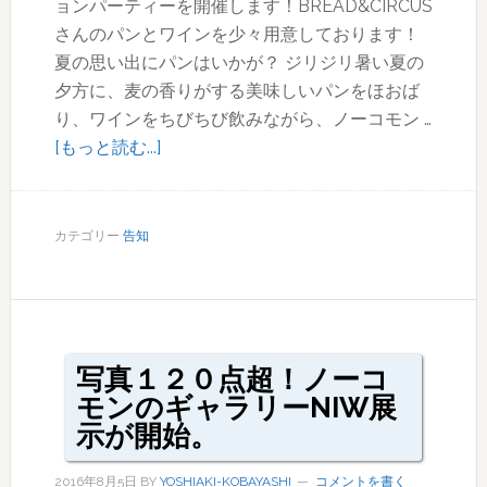
ョンパーティーを開催します！BREAD&CIRCUS
さんのパンとワインを少々用意しております！
夏の思い出にパンはいかが？ ジリジリ暑い夏の
夕方に、麦の香りがする美味しいパンをほおば
り、ワインをちびちび飲みながら、ノーコモン …
about
[もっと読む...]
写
真
と
カテゴリー
告知
パ
ン
と
ワ
イ
写真１２０点超！ノーコ
ン
モンのギャラリーNIW展
で
示が開始。
気
2016年8月5日
BY
YOSHIAKI-KOBAYASHI
コメントを書く
持