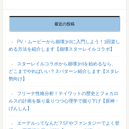
設
最
初
最近の投稿
の
サ
イ
PV・ムービーから崩壊3rdに入門しよう！3回楽し
ド
める方法を紹介します【崩壊スターレイルコラボ】
バ
ー
スターレイルコラボから崩壊3rdを始めるなら、
どこまでやればいい？３パターン紹介します【スタレ
勢向け】
フリーナ性格分析！テイワットの歴史とフォカロ
ルスの計画を振り返りつつ心理学で掘り下げ【原神・
げんしん】
エーテルってなんだ？SFやファンタジーでよく登