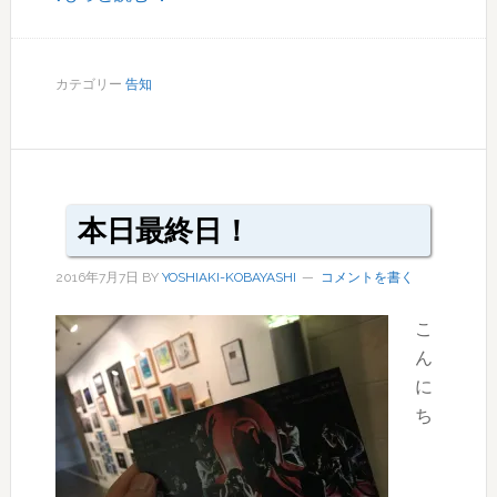
写
真
１
カテゴリー
告知
２
０
点
超！
ノ
本日最終日！
ー
2016年7月7日
BY
YOSHIAKI-KOBAYASHI
コメントを書く
コ
モ
こ
ン
ん
の
に
ギ
ち
ャ
ラ
リ