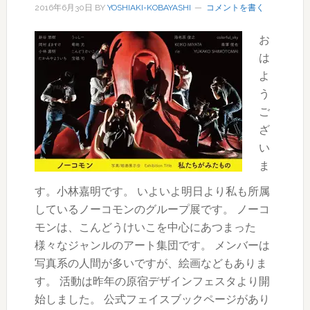
2016年6月30日
BY
YOSHIAKI-KOBAYASHI
コメントを書く
お
は
よ
う
ご
ざ
い
ま
す。小林嘉明です。 いよいよ明日より私も所属
しているノーコモンのグループ展です。 ノーコ
モンは、こんどうけいこを中心にあつまった
様々なジャンルのアート集団です。 メンバーは
写真系の人間が多いですが、絵画などもありま
す。 活動は昨年の原宿デザインフェスタより開
始しました。 公式フェイスブックページがあり