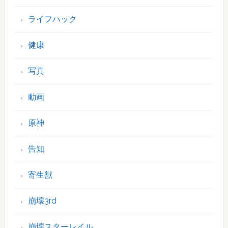
ライフハック
健康
写真
動画
原神
告知
寄生獣
崩壊3rd
崩壊スターレイル