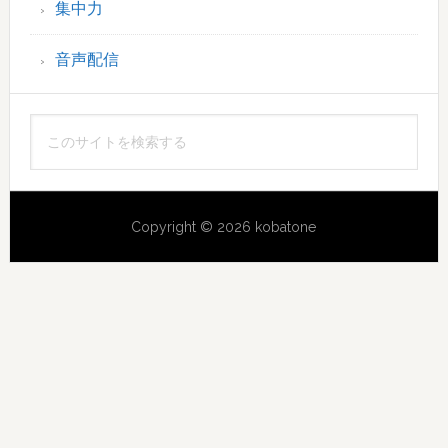
集中力
音声配信
こ
の
サ
イ
Copyright © 2026 kobatone
ト
を
検
索
す
る