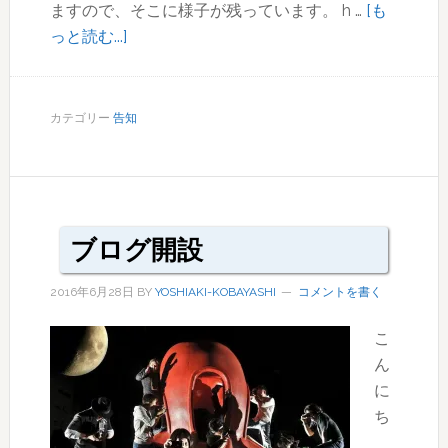
ますので、そこに様子が残っています。 h …
[も
about
っと読む...]
ノ
ー
コ
カテゴリー
告知
モ
ン
in
Bunkamura
ブログ開設
2016年6月28日
BY
YOSHIAKI-KOBAYASHI
コメントを書く
こ
ん
に
ち