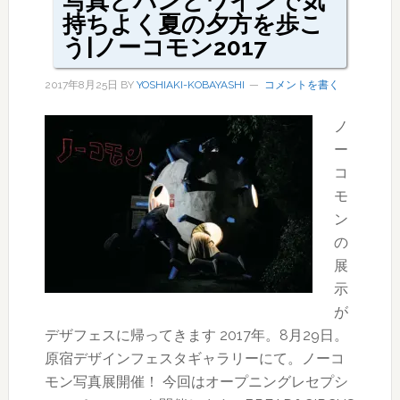
写真とパンとワインで気
持ちよく夏の夕方を歩こ
う|ノーコモン2017
2017年8月25日
BY
YOSHIAKI-KOBAYASHI
コメントを書く
ノ
ー
コ
モ
ン
の
展
示
が
デザフェスに帰ってきます 2017年。8月29日。
原宿デザインフェスタギャラリーにて。ノーコ
モン写真展開催！ 今回はオープニングレセプシ