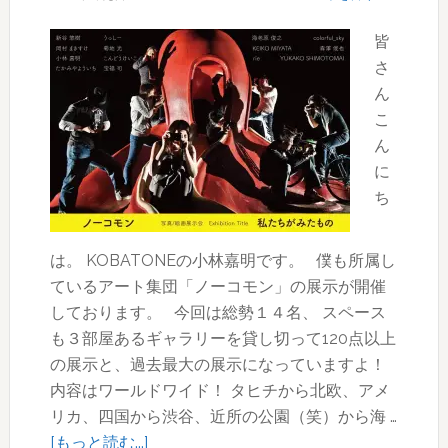
ち
皆
よ
さ
く
ん
夏
こ
の
ん
夕
に
方
ち
を
歩
こ
は。 KOBATONEの小林嘉明です。 僕も所属し
う|
ているアート集団「ノーコモン」の展示が開催
ノ
しております。 今回は総勢１４名、 スペース
ー
も３部屋あるギャラリーを貸し切って120点以上
コ
の展示と、過去最大の展示になっていますよ！
モ
内容はワールドワイド！ タヒチから北欧、アメ
ン
リカ、四国から渋谷、近所の公園（笑）から海 …
2017
about
[もっと読む...]