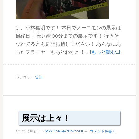
ー
NIW
展
は、小林嘉明です！ 本日でノーコモンの展示は
示
最終日！ 夜19時00分までの展示です！ 行きそ
が
びれてる方も是非お越しください！ あんなにあ
開
about
ったフライヤーもあとわずか！ …
[もっと読む...]
始。
本
日
最
カテゴリー
告知
終
日！
展示は上々！
2016年7月4日
BY
YOSHIAKI-KOBAYASHI
コメントを書く