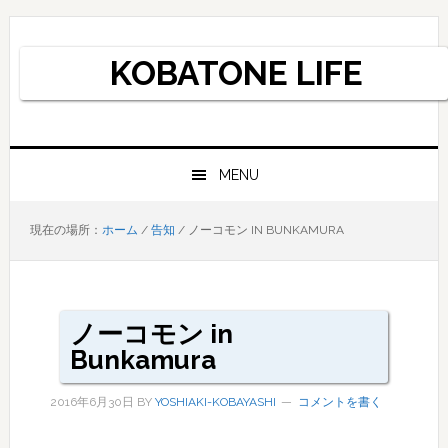
Skip
Skip
Skip
to
to
to
KOBATONE LIFE
primary
main
primary
navigation
content
sidebar
MENU
現在の場所：
ホーム
/
告知
/
ノーコモン IN BUNKAMURA
ノーコモン in
Bunkamura
2016年6月30日
BY
YOSHIAKI-KOBAYASHI
コメントを書く