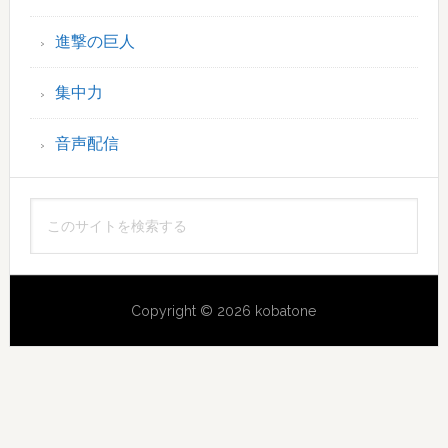
進撃の巨人
集中力
音声配信
こ
の
サ
イ
Copyright © 2026 kobatone
ト
を
検
索
す
る