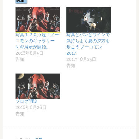
関連
写真１２０点超！ノー
写真とパンとワインで
コモンのギャラリー
気持ちよく夏の夕方を
NIW展示が開始。
歩こう|ノーコモン
2016年8月5日
2017
告知
2017年8月25日
告知
ブログ開設
2016年6月28日
告知