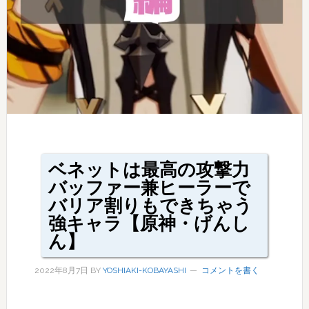
ベネットは最高の攻撃力
バッファー兼ヒーラーで
バリア割りもできちゃう
強キャラ【原神・げんし
ん】
2022年8月7日
BY
YOSHIAKI-KOBAYASHI
コメントを書く