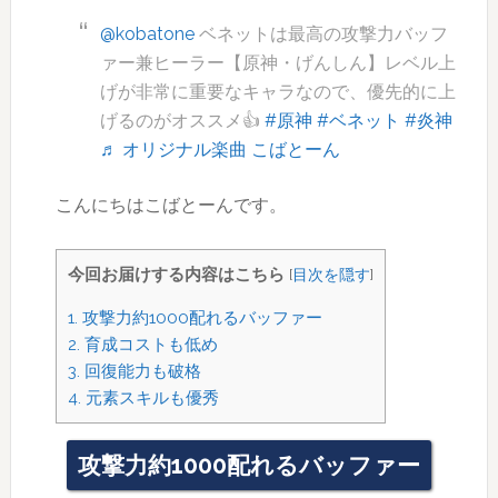
@kobatone
ベネットは最高の攻撃力バッフ
ァー兼ヒーラー【原神・げんしん】レベル上
げが非常に重要なキャラなので、優先的に上
げるのがオススメ👍
#原神
#ベネット
#炎神
♬ オリジナル楽曲 こばとーん
こんにちはこばとーんです。
今回お届けする内容はこちら
[
目次を隠す
]
1.
攻撃力約1000配れるバッファー
2.
育成コストも低め
3.
回復能力も破格
4.
元素スキルも優秀
攻撃力約1000配れるバッファー