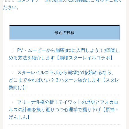
ださい
。
最
初
最近の投稿
の
サ
イ
PV・ムービーから崩壊3rdに入門しよう！3回楽し
ド
める方法を紹介します【崩壊スターレイルコラボ】
バ
ー
スターレイルコラボから崩壊3rdを始めるなら、
どこまでやればいい？３パターン紹介します【スタレ
勢向け】
フリーナ性格分析！テイワットの歴史とフォカロ
ルスの計画を振り返りつつ心理学で掘り下げ【原神・
げんしん】