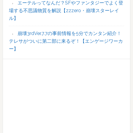
エーテルってなんだ？SFやファンタジーでよく登
場する不思議物質を解説【zzzero・崩壊スターレイ
ル】
崩壊3rdVer.7.7の事前情報を5分でカンタン紹介！
テレサがついに第二部に来るぞ！【エンゲージワーカ
ー】