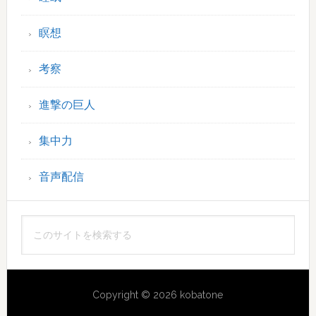
瞑想
考察
進撃の巨人
集中力
音声配信
こ
の
サ
イ
Copyright © 2026 kobatone
ト
を