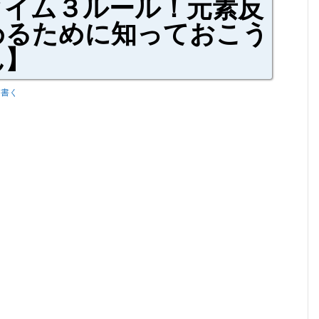
タイム３ルール！元素反
めるために知っておこう
ん】
を書く