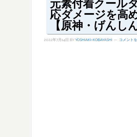
元素付着クール
応ダメージを高
【原神・げんし
2022年7月14日
BY
YOSHIAKI-KOBAYASHI
コメント