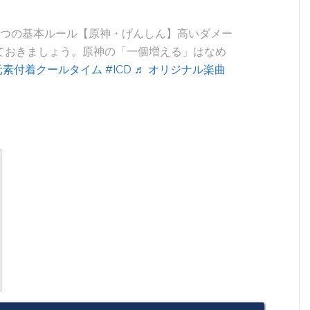
つの基本ルール【原神・げんしん】高いダメー
ておきましょう。原神の「一個増える」はなめ
元素付着クールタイム
#ICD
♬ オリジナル楽曲