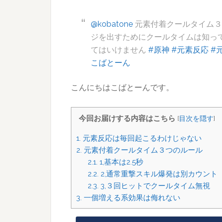
@kobatone
元素付着クールタイム３
ジを出すためにクールタイムは知っ
てはいけません
#原神
#元素反応
#
こばとーん
こんにちはこばとーんです。
今回お届けする内容はこちら
[
目次を隠す
]
1.
元素反応は毎回起こるわけじゃない
2.
元素付着クールタイム３つのルール
2.1.
1,基本は2.5秒
2.2.
2,通常重撃スキル爆発は別カウント
2.3.
3,３回ヒットでクールタイム無視
3.
一個増える系効果は侮れない