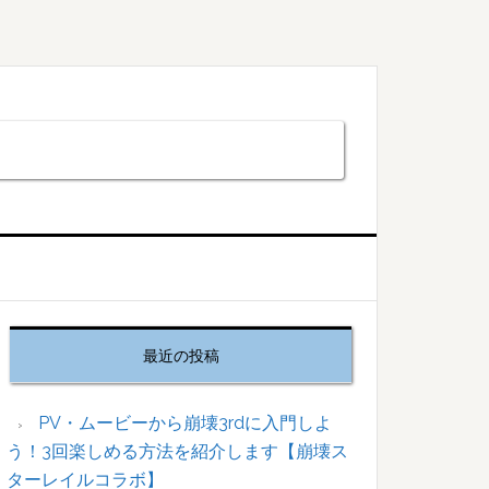
最
初
最近の投稿
の
サ
イ
PV・ムービーから崩壊3rdに入門しよ
ド
う！3回楽しめる方法を紹介します【崩壊ス
バ
ターレイルコラボ】