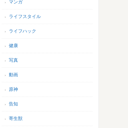
マンガ
ライフスタイル
ライフハック
健康
写真
動画
原神
告知
寄生獣