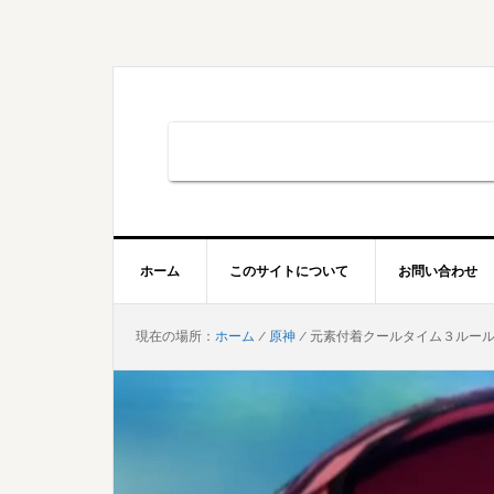
Skip
Skip
Skip
to
to
to
primary
main
primary
navigation
content
sidebar
ホーム
このサイトについて
お問い合わせ
現在の場所：
ホーム
/
原神
/
元素付着クールタイム３ルール