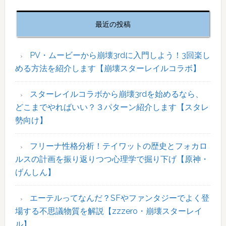
最
初
最近の投稿
の
サ
イ
PV・ムービーから崩壊3rdに入門しよう！3回楽し
ド
める方法を紹介します【崩壊スターレイルコラボ】
バ
ー
スターレイルコラボから崩壊3rdを始めるなら、
どこまでやればいい？３パターン紹介します【スタレ
勢向け】
フリーナ性格分析！テイワットの歴史とフォカロ
ルスの計画を振り返りつつ心理学で掘り下げ【原神・
げんしん】
エーテルってなんだ？SFやファンタジーでよく登
場する不思議物質を解説【zzzero・崩壊スターレイ
ル】