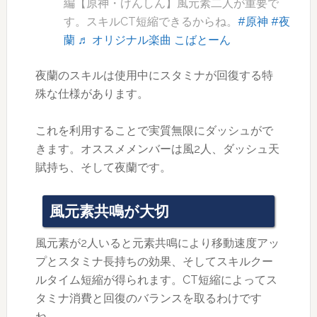
編【原神・げんしん】風元素二人が重要で
す。スキルCT短縮できるからね。
#原神
#夜
蘭
♬ オリジナル楽曲 こばとーん
夜蘭のスキルは使用中にスタミナが回復する特
殊な仕様があります。
これを利用することで実質無限にダッシュがで
きます。オススメメンバーは風2人、ダッシュ天
賦持ち、そして夜蘭です。
風元素共鳴が大切
風元素が2人いると元素共鳴により移動速度アッ
プとスタミナ長持ちの効果、そしてスキルクー
ルタイム短縮が得られます。CT短縮によってス
タミナ消費と回復のバランスを取るわけです
ね。