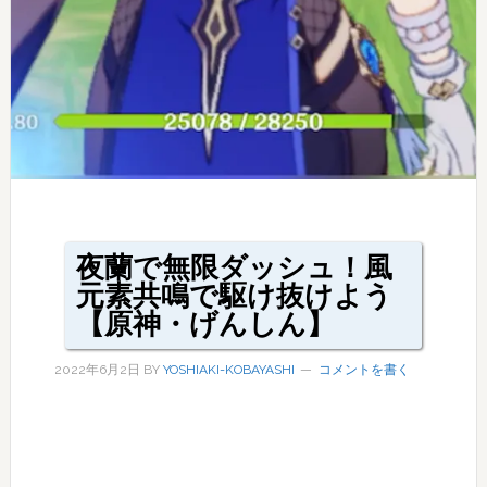
夜蘭で無限ダッシュ！風
元素共鳴で駆け抜けよう
【原神・げんしん】
2022年6月2日
BY
YOSHIAKI-KOBAYASHI
コメントを書く