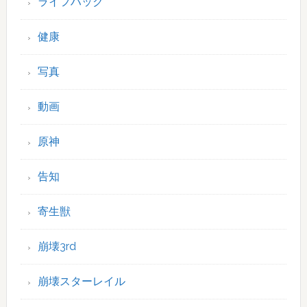
ライフハック
健康
写真
動画
原神
告知
寄生獣
崩壊3rd
崩壊スターレイル