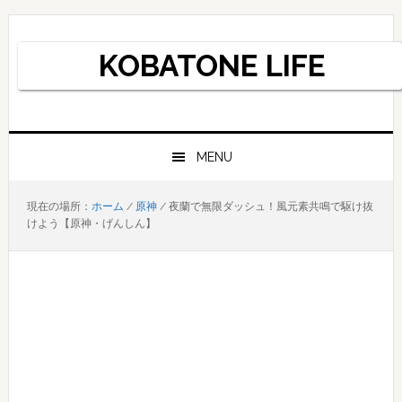
Skip
Skip
Skip
to
to
to
KOBATONE LIFE
primary
main
primary
navigation
content
sidebar
MENU
現在の場所：
ホーム
/
原神
/
夜蘭で無限ダッシュ！風元素共鳴で駆け抜
けよう【原神・げんしん】