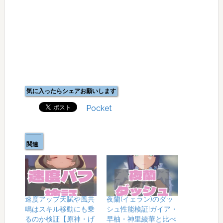
気に入ったらシェアお願いします
Pocket
関連
速度アップ天賦や風共
夜蘭(イェラン)のダッ
鳴はスキル移動にも乗
シュ性能検証!ガイア・
るのか検証【原神・げ
早柚・神里綾華と比べ