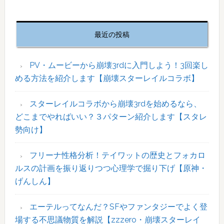
最
初
最近の投稿
の
サ
イ
PV・ムービーから崩壊3rdに入門しよう！3回楽し
ド
める方法を紹介します【崩壊スターレイルコラボ】
バ
ー
スターレイルコラボから崩壊3rdを始めるなら、
どこまでやればいい？３パターン紹介します【スタレ
勢向け】
フリーナ性格分析！テイワットの歴史とフォカロ
ルスの計画を振り返りつつ心理学で掘り下げ【原神・
げんしん】
エーテルってなんだ？SFやファンタジーでよく登
場する不思議物質を解説【zzzero・崩壊スターレイ