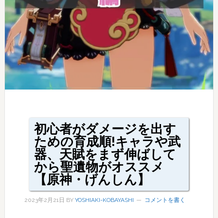
初心者がダメージを出す
ための育成順!キャラや武
器、天賦をまず伸ばして
から聖遺物がオススメ
【原神・げんしん】
2023年2月21日
BY
YOSHIAKI-KOBAYASHI
コメントを書く