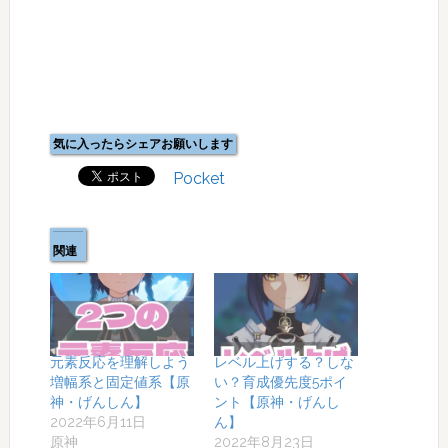
気に入ったらシェアお願いします
Pocket
関連
元素反応を理解しよう
レベル上げする？しな
増幅系と固定値系【原
い？育成優先度5ポイ
神・げんしん】
ント【原神・げんし
2022年6月11日
ん】
原神
2022年8月23日