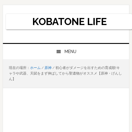
Skip
Skip
Skip
to
to
to
KOBATONE LIFE
primary
main
primary
navigation
content
sidebar
MENU
現在の場所：
ホーム
/
原神
/
初心者がダメージを出すための育成順!キ
ャラや武器、天賦をまず伸ばしてから聖遺物がオススメ【原神・げんし
ん】