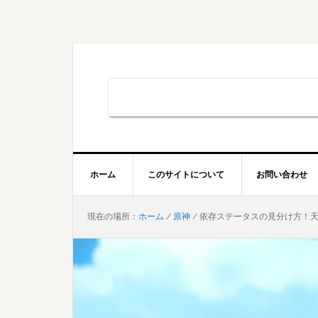
Skip
Skip
Skip
to
to
to
primary
main
primary
navigation
content
sidebar
ホーム
このサイトについて
お問い合わせ
現在の場所：
ホーム
/
原神
/
依存ステータスの見分け方！天賦