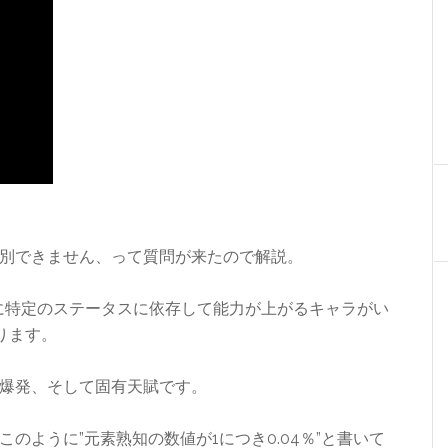
別できません、って質問が来たので解説。
に特定のステータスに依存して能力が上がるキャラがい
ります。
爆発、そして固有天賦です。
のように”元素熟知の数値が1につき0.04％”と書いて