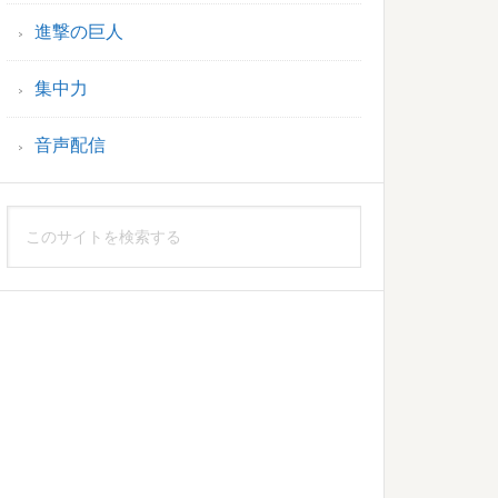
進撃の巨人
集中力
音声配信
こ
の
サ
イ
ト
を
検
索
す
る