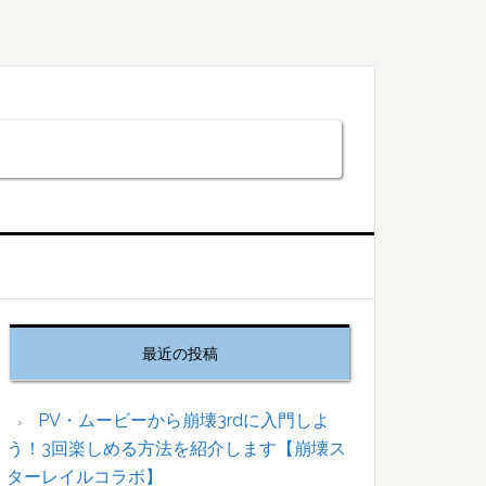
最
初
最近の投稿
の
サ
イ
PV・ムービーから崩壊3rdに入門しよ
ド
う！3回楽しめる方法を紹介します【崩壊ス
バ
ターレイルコラボ】