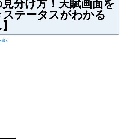
の見分け方！天賦画面を
゙きステータスがわかる
ん】
を書く