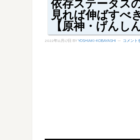
依存ステータス
見れば伸ばすへ
【原神・げんし
2022年11月17日
BY
YOSHIAKI-KOBAYASHI
コメント