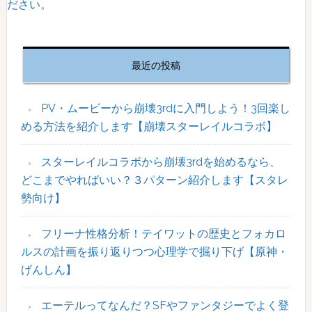
ださい
。
最
初
最近の投稿
の
サ
イ
PV・ムービーから崩壊3rdに入門しよう！3回楽し
ド
める方法を紹介します【崩壊スターレイルコラボ】
バ
ー
スターレイルコラボから崩壊3rdを始めるなら、
どこまでやればいい？３パターン紹介します【スタレ
勢向け】
フリーナ性格分析！テイワットの歴史とフォカロ
ルスの計画を振り返りつつ心理学で掘り下げ【原神・
げんしん】
エーテルってなんだ？SFやファンタジーでよく登