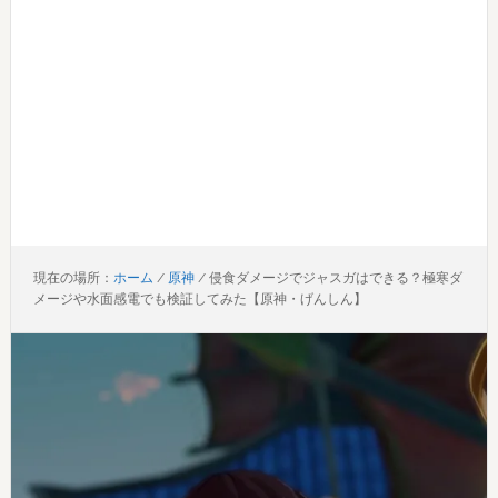
現在の場所：
ホーム
/
原神
/
侵食ダメージでジャスガはできる？極寒ダ
メージや水面感電でも検証してみた【原神・げんしん】