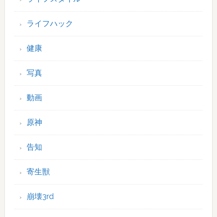
ライフハック
健康
写真
動画
原神
告知
寄生獣
崩壊3rd