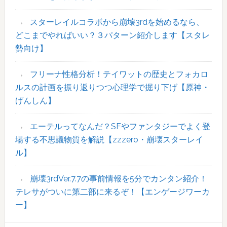
バ
ー
スターレイルコラボから崩壊3rdを始めるなら、
どこまでやればいい？３パターン紹介します【スタレ
勢向け】
フリーナ性格分析！テイワットの歴史とフォカロ
ルスの計画を振り返りつつ心理学で掘り下げ【原神・
げんしん】
エーテルってなんだ？SFやファンタジーでよく登
場する不思議物質を解説【zzzero・崩壊スターレイ
ル】
崩壊3rdVer.7.7の事前情報を5分でカンタン紹介！
テレサがついに第二部に来るぞ！【エンゲージワーカ
ー】