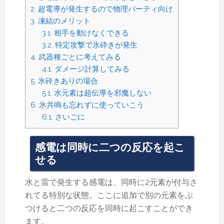
2.
超電導が発生するので物理パーティ向け
3.
凍結のメリット
3.1.
相手を動けなくできる
3.2.
特定攻撃で氷砕きが発生
4.
武器種ごとに考えてみる
4.1.
ダメージ計算してみる
5.
氷砕きありの場合
5.1.
水元素は超伝導を邪魔しない
6.
氷共鳴も忘れずに使っていこう
6.1.
さいごに
感電は同時に二つの反応を起こ
せる
水と雷で発生する感電は、同時に2元素が付与さ
れてる特別な状態。ここに追加で別の元素をぶ
つけると二つの反応を同時に起こすことができ
ます。