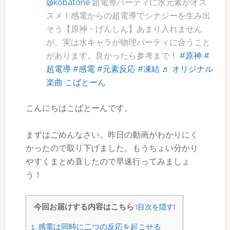
@kobatone
超電導パーティに水元素がオス
スメ！感電からの超電導でシナジーを生み出
そう【原神・げんしん】あまり入れません
が、実は水キャラが物理パーティに合うこと
があります。良かったら参考まで！
#原神
#
超電導
#感電
#元素反応
#凍結
♬ オリジナル
楽曲 こばとーん
こんにちはこばとーんです。
まずはごめんなさい。昨日の動画がわかりにく
かったので取り下げました。もうちょい分かり
やすくまとめ直したので早速行ってみましょ
う！
今回お届けする内容はこちら
[
目次を隠す
]
1.
感電は同時に二つの反応を起こせる