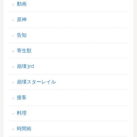
動画
原神
告知
寄生獣
崩壊3rd
崩壊スターレイル
接客
料理
時間術