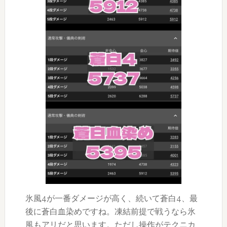
氷風4が一番ダメージが高く、続いて蒼白4、最
後に蒼白血染めですね。凍結前提で戦うなら氷
風もアリだと思います。ただし操作がテクニカ