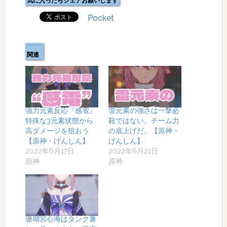
気に入ったらシェアお願いします
Pocket
関連
強力元素反応『感電』
雷元素の強さは一撃必
特殊な3元素状態から
殺ではない。チーム力
高ダメージを狙おう
の底上げだ。【原神・
【原神・げんしん】
げんしん】
2022年6月17日
2022年6月21日
原神
原神
珊瑚宮心海はタンク兼