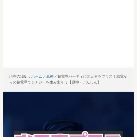
現在の場所：
ホーム
/
原神
/
超電導パーティに水元素をプラス！感電か
らの超電導でシナジーを生み出そう【原神・げんしん】