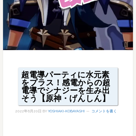
超電導パーティに水元素
をプラス！感電からの超
電導でシナジーを生み出
そう【原神・げんしん】
2022年6月20日
BY
YOSHIAKI-KOBAYASHI
コメントを書く