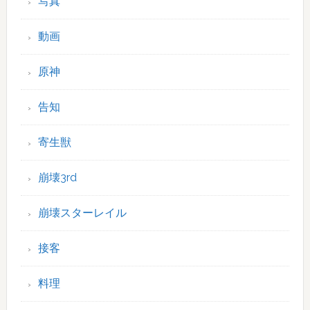
写真
動画
原神
告知
寄生獣
崩壊3rd
崩壊スターレイル
接客
料理