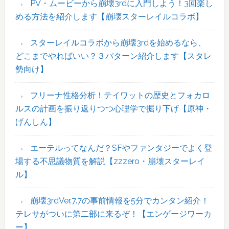
イ
PV・ムービーから崩壊3rdに入門しよう！3回楽し
ド
める方法を紹介します【崩壊スターレイルコラボ】
バ
ー
スターレイルコラボから崩壊3rdを始めるなら、
どこまでやればいい？３パターン紹介します【スタレ
勢向け】
フリーナ性格分析！テイワットの歴史とフォカロ
ルスの計画を振り返りつつ心理学で掘り下げ【原神・
げんしん】
エーテルってなんだ？SFやファンタジーでよく登
場する不思議物質を解説【zzzero・崩壊スターレイ
ル】
崩壊3rdVer.7.7の事前情報を5分でカンタン紹介！
テレサがついに第二部に来るぞ！【エンゲージワーカ
ー】