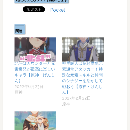
気に入ったらシェアお願いします
Pocket
関連
北斗はカウンターと元
神里綾人は高頻度水元
素爆発が最高に楽しい
素通常アタッカー！特
キャラ【原神・げんし
殊な元素スキルと仲間
ん】
のシナジーを活かして
2022年6月23日
戦おう【原神・げんし
原神
ん】
2023年2月22日
原神