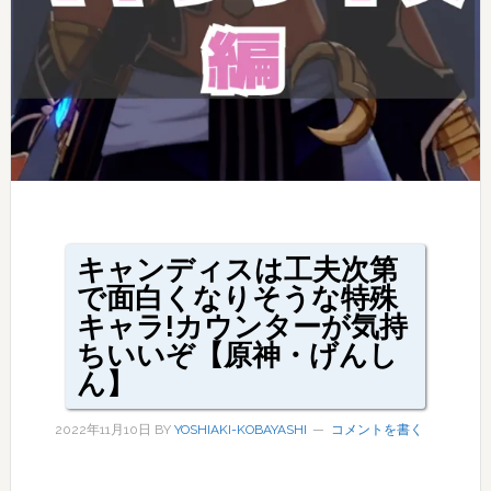
キャンディスは工夫次第
で面白くなりそうな特殊
キャラ!カウンターが気持
ちいいぞ【原神・げんし
ん】
2022年11月10日
BY
YOSHIAKI-KOBAYASHI
コメントを書く