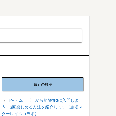
最
初
最近の投稿
の
サ
イ
PV・ムービーから崩壊3rdに入門しよ
ド
う！3回楽しめる方法を紹介します【崩壊ス
バ
ターレイルコラボ】