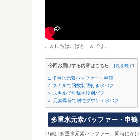
こんにちはこばとーんです。
今回お届けする内容はこちら
[
目次を隠す
]
1.
多重氷元素バッファー・申鶴
2.
スキルで回数制限付き氷バフ
3.
スキルで攻撃手段別バフ
4.
元素爆発で耐性ダウン＋氷バフ
多重氷元素バッファー・申鶴
申鶴は多重氷元素バッファー。同時にかけ