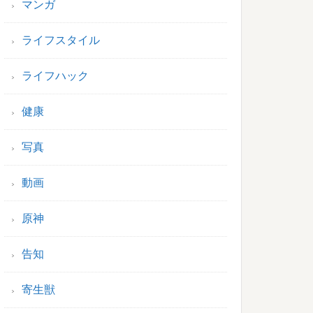
マンガ
ライフスタイル
ライフハック
健康
写真
動画
原神
告知
寄生獣