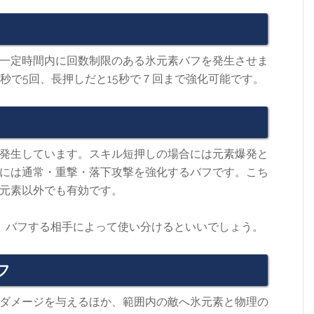
一定時間内に回数制限のある氷元素バフを発生させま
秒で5回、長押しだと15秒で７回まで強化可能です。
発生しています。スキル短押しの場合には元素爆発と
には通常・重撃・落下攻撃を強化するバフです。こち
元素以外でも有効です。
。バフする相手によって使い分けるといいでしょう。
フ
ダメージを与えるほか、範囲内の敵へ氷元素と物理の