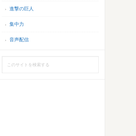
進撃の巨人
集中力
音声配信
こ
の
サ
イ
ト
を
検
索
す
る