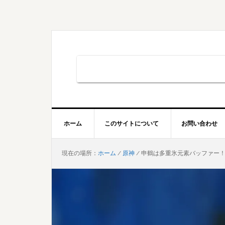
Skip
Skip
Skip
to
to
to
primary
main
primary
navigation
content
sidebar
ホーム
このサイトについて
お問い合わせ
現在の場所：
ホーム
/
原神
/
申鶴は多重氷元素バッファー！