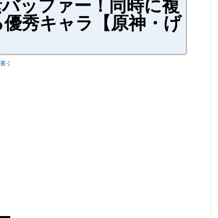
バッファー！同時に複
る優秀キャラ【原神・げ
書く