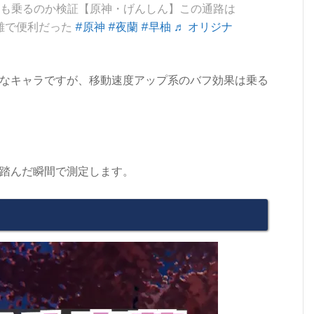
にも乗るのか検証【原神・げんしん】この通路は
離で便利だった
#原神
#夜蘭
#早柚
♬ オリジナ
なキャラですが、移動速度アップ系のバフ効果は乗る
踏んだ瞬間で測定します。