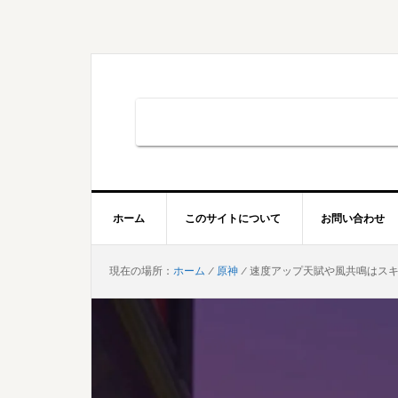
Skip
Skip
Skip
to
to
to
primary
main
primary
navigation
content
sidebar
ホーム
このサイトについて
お問い合わせ
現在の場所：
ホーム
/
原神
/
速度アップ天賦や風共鳴はスキ