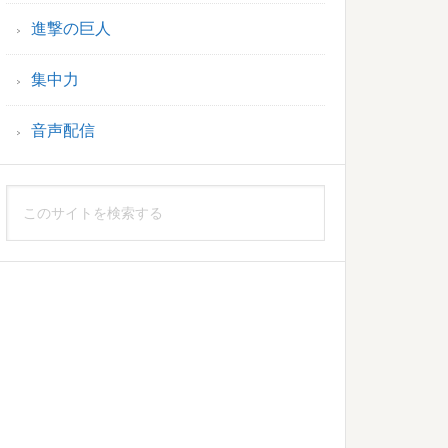
進撃の巨人
集中力
音声配信
こ
の
サ
イ
ト
を
検
索
す
る