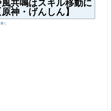
や風共鳴はスキル移動に
原神・げんしん】
を書く