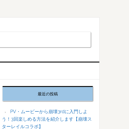
最
初
最近の投稿
の
サ
イ
PV・ムービーから崩壊3rdに入門しよ
ド
う！3回楽しめる方法を紹介します【崩壊ス
バ
ターレイルコラボ】