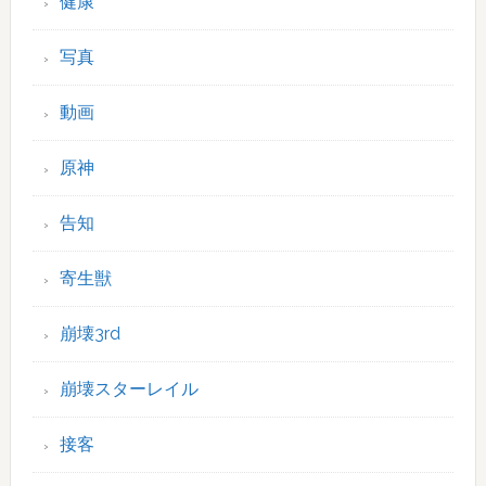
健康
写真
動画
原神
告知
寄生獣
崩壊3rd
崩壊スターレイル
接客