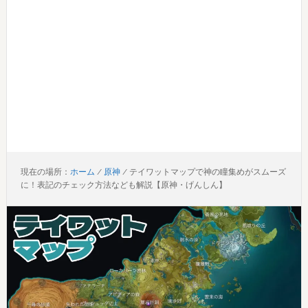
現在の場所：
ホーム
/
原神
/
テイワットマップで神の瞳集めがスムーズ
に！表記のチェック方法なども解説【原神・げんしん】