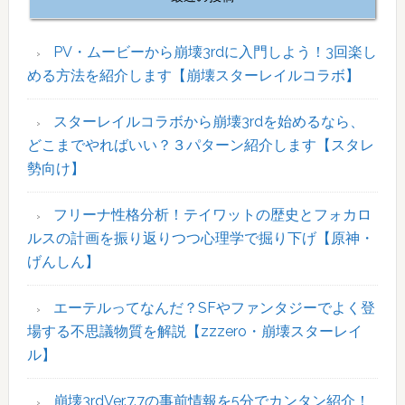
の
サ
イ
PV・ムービーから崩壊3rdに入門しよう！3回楽し
ド
める方法を紹介します【崩壊スターレイルコラボ】
バ
ー
スターレイルコラボから崩壊3rdを始めるなら、
どこまでやればいい？３パターン紹介します【スタレ
勢向け】
フリーナ性格分析！テイワットの歴史とフォカロ
ルスの計画を振り返りつつ心理学で掘り下げ【原神・
げんしん】
エーテルってなんだ？SFやファンタジーでよく登
場する不思議物質を解説【zzzero・崩壊スターレイ
ル】
崩壊3rdVer.7.7の事前情報を5分でカンタン紹介！