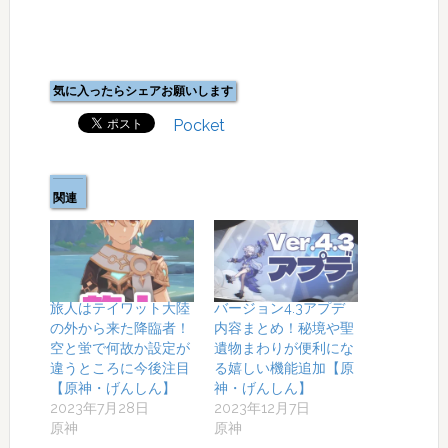
気に入ったらシェアお願いします
Pocket
関連
旅人はテイワット大陸
バージョン4.3アプデ
の外から来た降臨者！
内容まとめ！秘境や聖
空と蛍で何故か設定が
遺物まわりが便利にな
違うところに今後注目
る嬉しい機能追加【原
【原神・げんしん】
神・げんしん】
2023年7月28日
2023年12月7日
原神
原神