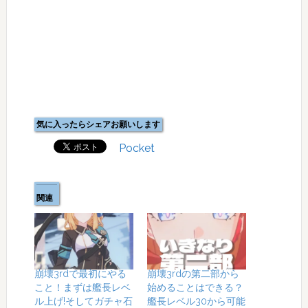
気に入ったらシェアお願いします
Pocket
関連
崩壊3rdで最初にやる
崩壊3rdの第二部から
こと！まずは艦長レベ
始めることはできる？
ル上げ!そしてガチャ石
艦長レベル30から可能