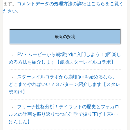
ます。
コメントデータの処理方法の詳細はこちらをご覧く
ださい
。
最
初
最近の投稿
の
サ
イ
PV・ムービーから崩壊3rdに入門しよう！3回楽し
ド
める方法を紹介します【崩壊スターレイルコラボ】
バ
ー
スターレイルコラボから崩壊3rdを始めるなら、
どこまでやればいい？３パターン紹介します【スタレ
勢向け】
フリーナ性格分析！テイワットの歴史とフォカロ
ルスの計画を振り返りつつ心理学で掘り下げ【原神・
げんしん】