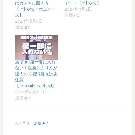
はガチャに回そう
です！【miHoYo】
【miHoYo・ホヨバー
2024年3月2日
ス】
崩壊3rd
2023年8月9日
崩壊3rd
崩壊3rd第一部に入れ
ない！以前と入り方が
違うので復帰艦長は要
注意
【honkaiImpact3rd】
2024年3月21日
崩壊3rd
カテゴリー
崩壊3RD