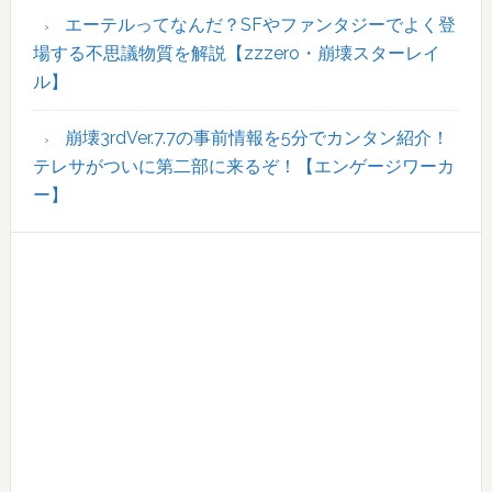
エーテルってなんだ？SFやファンタジーでよく登
場する不思議物質を解説【zzzero・崩壊スターレイ
ル】
崩壊3rdVer.7.7の事前情報を5分でカンタン紹介！
テレサがついに第二部に来るぞ！【エンゲージワーカ
ー】