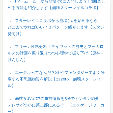
イ
PV・ムービーから崩壊3rdに入門しよう！3回楽し
ド
める方法を紹介します【崩壊スターレイルコラボ】
バ
ー
スターレイルコラボから崩壊3rdを始めるなら、
どこまでやればいい？３パターン紹介します【スタレ
勢向け】
フリーナ性格分析！テイワットの歴史とフォカロ
ルスの計画を振り返りつつ心理学で掘り下げ【原神・
げんしん】
エーテルってなんだ？SFやファンタジーでよく登
場する不思議物質を解説【zzzero・崩壊スターレイ
ル】
崩壊3rdVer.7.7の事前情報を5分でカンタン紹介！
テレサがついに第二部に来るぞ！【エンゲージワーカ
ー】