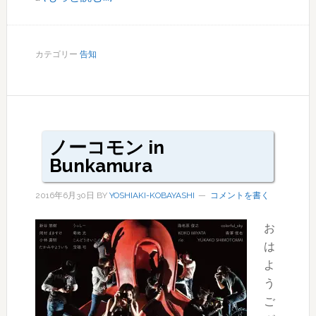
展
示
は
カテゴリー
告知
上々！
ノーコモン in
Bunkamura
2016年6月30日
BY
YOSHIAKI-KOBAYASHI
コメントを書く
お
は
よ
う
ご