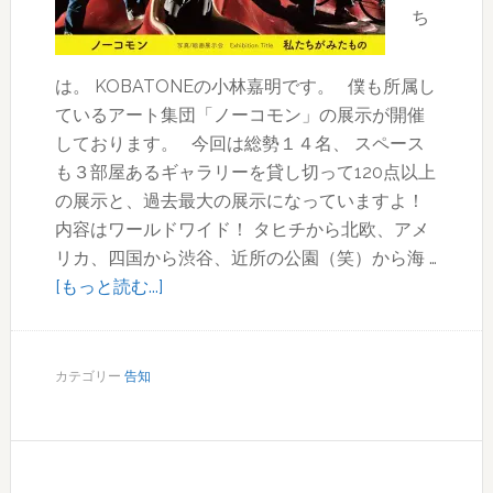
ち
料
ア
プ
は。 KOBATONEの小林嘉明です。 僕も所属し
リ！
ているアート集団「ノーコモン」の展示が開催
しております。 今回は総勢１４名、 スペース
も３部屋あるギャラリーを貸し切って120点以上
の展示と、過去最大の展示になっていますよ！
内容はワールドワイド！ タヒチから北欧、アメ
リカ、四国から渋谷、近所の公園（笑）から海 …
about
[もっと読む...]
写
真
１
カテゴリー
告知
２
０
点
超！