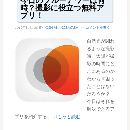
今日のブルーアワーは何
時？撮影に役立つ無料ア
プリ！
2016年8月15日
BY
YOSHIAKI-KOBAYASHI
コメントを書く
自然光が関わ
るような撮影
時、太陽が撮
影の時間にど
こにあるのか
わからず困っ
たことはない
だろうか？
今日はそれを
解決できるア
about
プリを紹介する。 …
[もっと読む...]
今