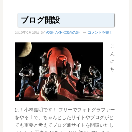
in
Bunkamura
ブログ開設
2016年6月28日
BY
YOSHIAKI-KOBAYASHI
コメントを書く
こ
ん
に
ち
は！小林嘉明です！ フリーでフォトグラファー
をやる上で、ちゃんとしたサイトやブログがと
ても重要と考えてブログ兼サイトを開設いたし