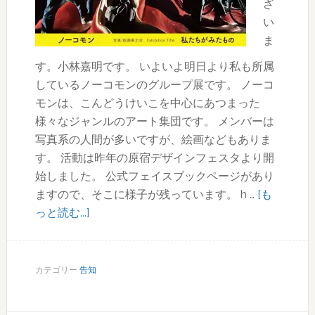
ざ
い
ま
す。小林嘉明です。 いよいよ明日より私も所属
しているノーコモンのグループ展です。 ノーコ
モンは、こんどうけいこを中心にあつまった
様々なジャンルのアート集団です。 メンバーは
写真系の人間が多いですが、絵画などもありま
す。 活動は昨年の原宿デザインフェスタより開
始しました。 公式フェイスブックページがあり
ますので、そこに様子が残っています。 h …
[も
about
っと読む...]
ノ
ー
コ
カテゴリー
告知
モ
ン