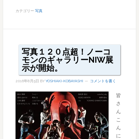
日
の
カテゴリー
写真
ブ
ル
ー
ア
ワ
写真１２０点超！ノーコ
ー
モンのギャラリーNIW展
は
示が開始。
何
2016年8月5日
BY
YOSHIAKI-KOBAYASHI
コメントを書く
時？
撮
皆
影
さ
に
ん
役
こ
立
ん
つ
に
無