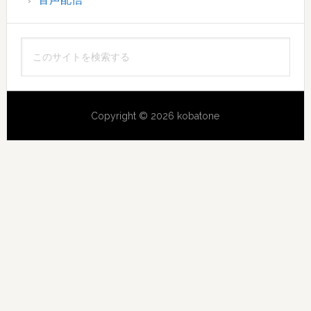
こ
の
サ
イ
Copyright © 2026 kobatone
ト
を
検
索
す
る