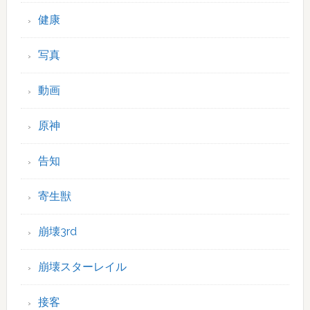
健康
写真
動画
原神
告知
寄生獣
崩壊3rd
崩壊スターレイル
接客