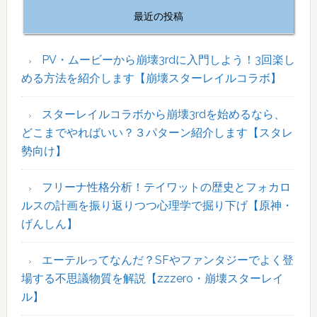
初
最近の投稿
の
サ
イ
PV・ムービーから崩壊3rdに入門しよう！3回楽し
ド
める方法を紹介します【崩壊スターレイルコラボ】
バ
ー
スターレイルコラボから崩壊3rdを始めるなら、
どこまでやればいい？３パターン紹介します【スタレ
勢向け】
フリーナ性格分析！テイワットの歴史とフォカロ
ルスの計画を振り返りつつ心理学で掘り下げ【原神・
げんしん】
エーテルってなんだ？SFやファンタジーでよく登
場する不思議物質を解説【zzzero・崩壊スターレイ
ル】