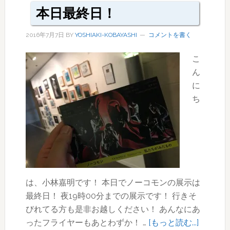
ノ
本日最終日！
ー
2016年7月7日
BY
YOSHIAKI-KOBAYASHI
コメントを書く
コ
モ
こ
ン
ん
の
に
ギ
ち
ャ
ラ
リ
ー
NIW
展
は、小林嘉明です！ 本日でノーコモンの展示は
示
最終日！ 夜19時00分までの展示です！ 行きそ
が
びれてる方も是非お越しください！ あんなにあ
開
about
ったフライヤーもあとわずか！ …
[もっと読む...]
始。