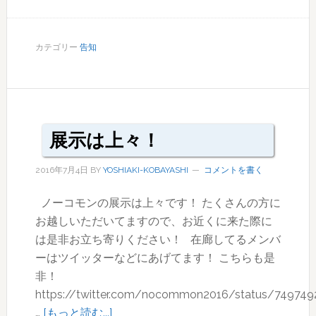
本
日
最
カテゴリー
告知
終
日！
展示は上々！
2016年7月4日
BY
YOSHIAKI-KOBAYASHI
コメントを書く
ノーコモンの展示は上々です！ たくさんの方に
お越しいただいてますので、お近くに来た際に
は是非お立ち寄りください！ 在廊してるメンバ
ーはツイッターなどにあげてます！ こちらも是
非！
https://twitter.com/nocommon2016/status/74974
about
…
[もっと読む...]