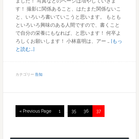
ました！ 写真などのページは増やしていきま
す！ 撮影に関係あること、はたまた関係ないこ
と、いろいろ書いていこうと思います。 もとも
といろいろ興味のある人間ですので、書くこと
で自分の栄養にもなれば、と思います！ 何卒よ
ろしくお願いします！ 小林嘉明は、アー …
[もっ
about
と読む...]
ブ
ロ
グ
カテゴリー
告知
開
設
Interim
Go
ペ
ペ
ペ
ペ
«
Previous Page
1
…
35
36
37
pages
to
ー
ー
ー
ー
omitted
ジ
ジ
ジ
ジ
最